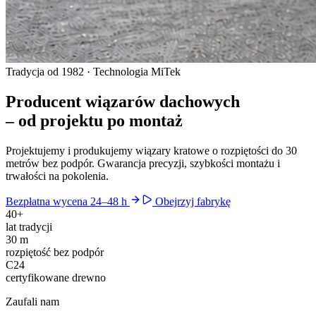
Tradycja od 1982 · Technologia MiTek
Producent wiązarów dachowych
– od projektu po montaż
Projektujemy i produkujemy wiązary kratowe o rozpiętości do 30
metrów bez podpór. Gwarancja precyzji, szybkości montażu i
trwałości na pokolenia.
Bezpłatna wycena 24–48 h
Obejrzyj fabrykę
40+
lat tradycji
30 m
rozpiętość bez podpór
C24
certyfikowane drewno
Zaufali nam