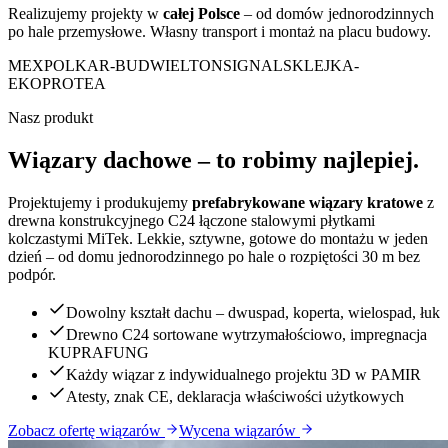
Realizujemy projekty w
całej Polsce
– od domów jednorodzinnych
po hale przemysłowe. Własny transport i montaż na placu budowy.
MEXPOL
KAR-BUD
WIELTON
SIGNAL
SKLEJKA-
EKO
PROTEA
Nasz produkt
Wiązary dachowe – to robimy najlepiej.
Projektujemy i produkujemy
prefabrykowane wiązary kratowe
z
drewna konstrukcyjnego C24 łączone stalowymi płytkami
kolczastymi MiTek. Lekkie, sztywne, gotowe do montażu w jeden
dzień – od domu jednorodzinnego po hale o rozpiętości 30 m bez
podpór.
Dowolny kształt dachu – dwuspad, koperta, wielospad, łuk
Drewno C24 sortowane wytrzymałościowo, impregnacja
KUPRAFUNG
Każdy wiązar z indywidualnego projektu 3D w PAMIR
Atesty, znak CE, deklaracja właściwości użytkowych
Zobacz ofertę wiązarów
Wycena wiązarów