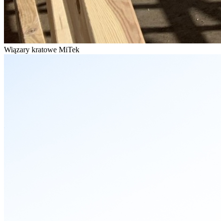
Wiązary kratowe MiTek