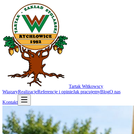
Tartak
Witkowscy
Wiązary
Realizacje
Referencje i opinie
Jak pracujemy
Blog
O nas
Kontakt