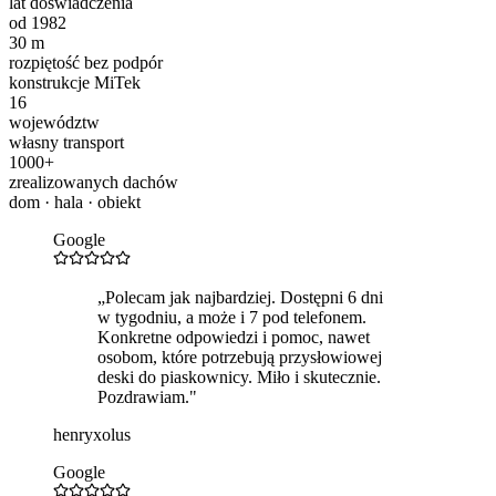
lat doświadczenia
od 1982
30 m
rozpiętość bez podpór
konstrukcje MiTek
16
województw
własny transport
1000+
zrealizowanych dachów
dom · hala · obiekt
Google
„
Polecam jak najbardziej. Dostępni 6 dni
w tygodniu, a może i 7 pod telefonem.
Konkretne odpowiedzi i pomoc, nawet
osobom, które potrzebują przysłowiowej
deski do piaskownicy. Miło i skutecznie.
Pozdrawiam.
"
henryxolus
Google